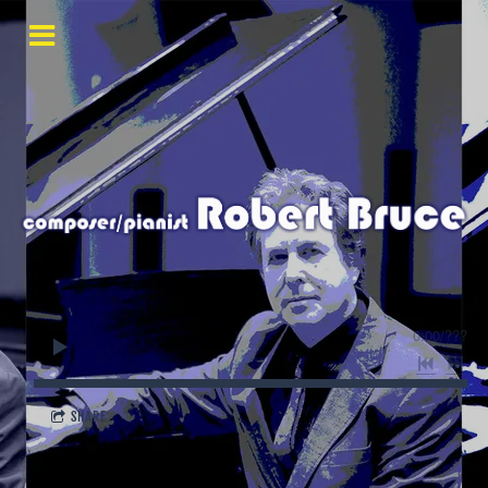
0:00
/
???
SHARE